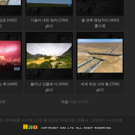
 [4302]
가을비 내린 칭하 [3594]
별 관측 명당자리 [4043]
2
gh12
夏小花
화 [4949]
불어난 강물에 더 [4566]
세계 최장 사막 횡 [3599]
j
gh12
gh12
페이지
처음
다음
마지막
개
|
인재채용
|
사이트 소개
|
광고안내
|
이용약관
|
제휴사
|
고객센터
|
사이트맵