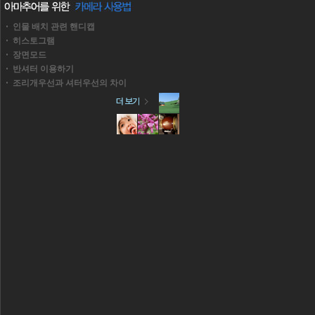
인물 배치 관련 핸디캡
히스토그램
장면모드
반셔터 이용하기
조리개우선과 셔터우선의 차이