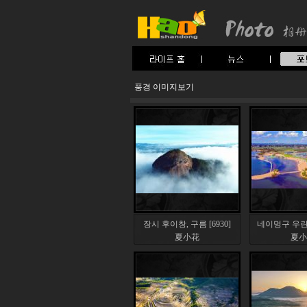
풍경 이미지보기
장시 후이창, 구름 [6930]
네이멍구 우란하
夏小花
夏小