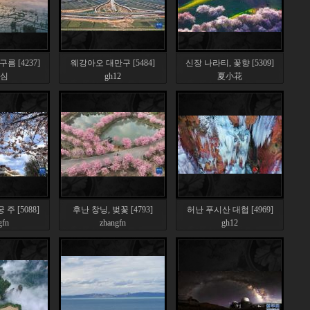
름 [4237]
웨강아오 대만구 [5484]
신장 나라티, 꽃향 [5309]
심
gh12
夏小花
주 [5088]
후난 창닝, 벚꽃 [4793]
허난 푸시산 대협 [4969]
gfn
zhangfn
gh12