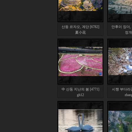
산둥 르자오, 계단 [6782]
안후이 징더, 구
夏小花
정개
中 산둥 지난의 봄 [4771]
시짱 부다라궁 
gh12
zhan